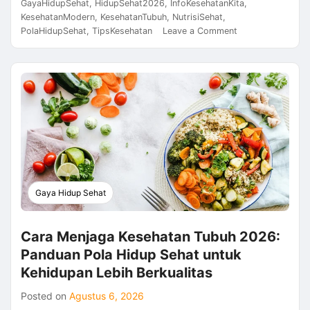
GayaHidupSehat
,
HidupSehat2026
,
InfoKesehatanKita
,
KesehatanModern
,
KesehatanTubuh
,
NutrisiSehat
,
on
PolaHidupSehat
,
TipsKesehatan
Leave a Comment
Pola
Hidup
Sehat
Sehari-
Hari
2026:
Kebiasaan
Sederhana
untuk
Menjaga
Kesehatan
Gaya Hidup Sehat
Tubuh
Cara Menjaga Kesehatan Tubuh 2026:
Panduan Pola Hidup Sehat untuk
Kehidupan Lebih Berkualitas
Posted on
Agustus 6, 2026