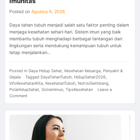
Imunitas
Posted on
Agustus 6, 2026
Daya tahan tubuh menjadi salah satu faktor penting dalam
menjaga kesehatan sehari-hari. Sistem imun yang baik
membantu tubuh menghadapi berbagai tantangan dari
lingkungan serta mendukung kemampuan tubuh untuk
tetap menjalankan…
Posted in
Gaya Hidup Sehat
,
Kesehatan Keluarga
,
Penyakit &
Gejala
Tagged
DayaTahanTubuh
,
HidupSehat2026
,
InfoKesehatanKita
,
KesehatanTubuh
,
NutrisiSeimbang
,
PolaHidupSehat
,
SistemImun
,
TipsKesehatan
Leave a
on
Comment
Cara
Meningkatkan
Daya
Tahan
Tubuh
2026:
Langkah