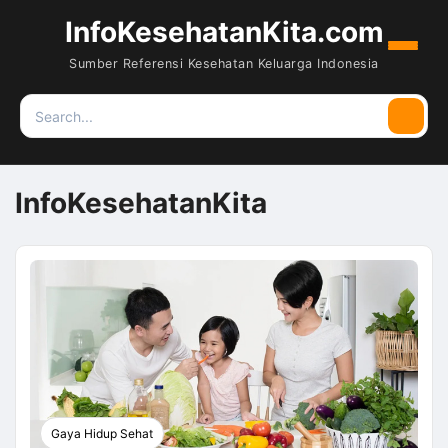
InfoKesehatanKita.com
Menu
Sumber Referensi Kesehatan Keluarga Indonesia
Search
Searc
for:
InfoKesehatanKita
Gaya Hidup Sehat