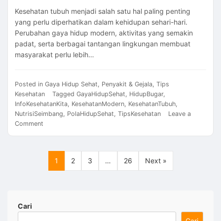
Kesehatan tubuh menjadi salah satu hal paling penting
yang perlu diperhatikan dalam kehidupan sehari-hari.
Perubahan gaya hidup modern, aktivitas yang semakin
padat, serta berbagai tantangan lingkungan membuat
masyarakat perlu lebih…
Posted in
Gaya Hidup Sehat
,
Penyakit & Gejala
,
Tips
Kesehatan
Tagged
GayaHidupSehat
,
HidupBugar
,
InfoKesehatanKita
,
KesehatanModern
,
KesehatanTubuh
,
NutrisiSeimbang
,
PolaHidupSehat
,
TipsKesehatan
Leave a
on
Comment
Cara
Menjaga
Kesehatan
1
2
3
…
26
Next »
Tubuh
2026:
Panduan
Pola
Hidup
Cari
Sehat
Cari