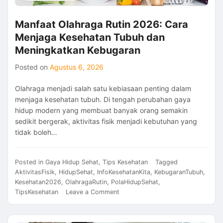
Manfaat Olahraga Rutin 2026: Cara
Menjaga Kesehatan Tubuh dan
Meningkatkan Kebugaran
Posted on
Agustus 6, 2026
Olahraga menjadi salah satu kebiasaan penting dalam
menjaga kesehatan tubuh. Di tengah perubahan gaya
hidup modern yang membuat banyak orang semakin
sedikit bergerak, aktivitas fisik menjadi kebutuhan yang
tidak boleh…
Posted in
Gaya Hidup Sehat
,
Tips Kesehatan
Tagged
AktivitasFisik
,
HidupSehat
,
InfoKesehatanKita
,
KebugaranTubuh
,
Kesehatan2026
,
OlahragaRutin
,
PolaHidupSehat
,
on
TipsKesehatan
Leave a Comment
Manfaat
Olahraga
Rutin