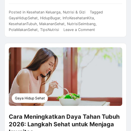
Posted in
Kesehatan Keluarga
,
Nutrisi & Gizi
Tagged
GayaHidupSehat
,
HidupBugar
,
InfoKesehatanKita
,
KesehatanTubuh
,
MakananSehat
,
NutrisiSeimbang
,
on
PolaMakanSehat
,
TipsNutrisi
Leave a Comment
Nutrisi
Seimbang
2026:
Panduan
Memilih
Makanan
Sehat
untuk
Tubuh
Lebih
Bugar
Gaya Hidup Sehat
Cara Meningkatkan Daya Tahan Tubuh
2026: Langkah Sehat untuk Menjaga