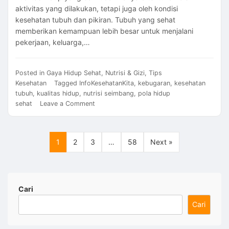
aktivitas yang dilakukan, tetapi juga oleh kondisi
kesehatan tubuh dan pikiran. Tubuh yang sehat
memberikan kemampuan lebih besar untuk menjalani
pekerjaan, keluarga,…
Posted in
Gaya Hidup Sehat
,
Nutrisi & Gizi
,
Tips
Kesehatan
Tagged
InfoKesehatanKita
,
kebugaran
,
kesehatan
tubuh
,
kualitas hidup
,
nutrisi seimbang
,
pola hidup
on
sehat
Leave a Comment
Cara
Meningkatkan
Kualitas
1
2
3
…
58
Next »
Hidup
2026
Melalui
Pola
Hidup
Cari
Sehat
Cari