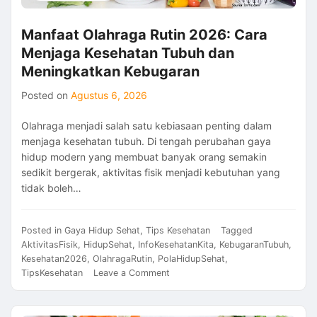
Manfaat Olahraga Rutin 2026: Cara
Menjaga Kesehatan Tubuh dan
Meningkatkan Kebugaran
Posted on
Agustus 6, 2026
Olahraga menjadi salah satu kebiasaan penting dalam
menjaga kesehatan tubuh. Di tengah perubahan gaya
hidup modern yang membuat banyak orang semakin
sedikit bergerak, aktivitas fisik menjadi kebutuhan yang
tidak boleh…
Posted in
Gaya Hidup Sehat
,
Tips Kesehatan
Tagged
AktivitasFisik
,
HidupSehat
,
InfoKesehatanKita
,
KebugaranTubuh
,
Kesehatan2026
,
OlahragaRutin
,
PolaHidupSehat
,
on
TipsKesehatan
Leave a Comment
Manfaat
Olahraga
Rutin