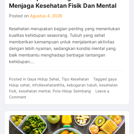
Menjaga Kesehatan Fisik Dan Mental
Posted on
Agustus 4, 2026
Kesehatan merupakan bagian penting yang menentukan
kualitas kehidupan seseorang. Tubuh yang sehat
memberikan kemampuan untuk menjalankan aktivitas
dengan lebih nyaman, sedangkan kondisi mental yang
baik membantu menghadapi berbagai tantangan
kehidupan….
Posted in
Gaya Hidup Sehat
,
Tips Kesehatan
Tagged
gaya
hidup sehat
,
InfoKesehatanKita
,
kebugaran tubuh
,
kesehatan
fisik
,
kesehatan mental
,
Pola Hidup Seimbang
Leave a
on
Comment
Pola
Hidup
Seimbang
2026:
Cara
Menjaga