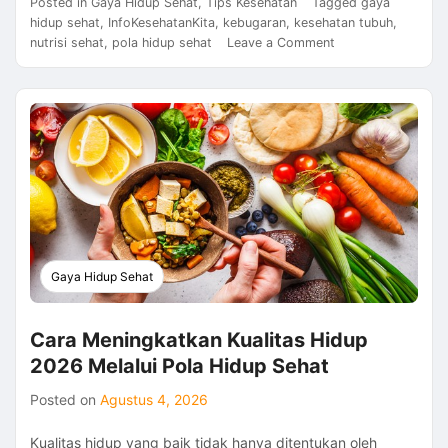
Posted in
Gaya Hidup Sehat
,
Tips Kesehatan
Tagged
gaya
hidup sehat
,
InfoKesehatanKita
,
kebugaran
,
kesehatan tubuh
,
on
nutrisi sehat
,
pola hidup sehat
Leave a Comment
Panduan
Menjaga
Kesehatan
Tubuh
2026
Dengan
Kebiasaan
Sehat
Sehari-
Hari
Gaya Hidup Sehat
Cara Meningkatkan Kualitas Hidup
2026 Melalui Pola Hidup Sehat
Posted on
Agustus 4, 2026
Kualitas hidup yang baik tidak hanya ditentukan oleh