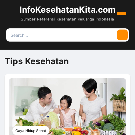
InfoKesehatanKita.com
Menu
Sumber Referensi Kesehatan Keluarga Indonesia
Search
Searc
for:
Tips Kesehatan
Gaya Hidup Sehat