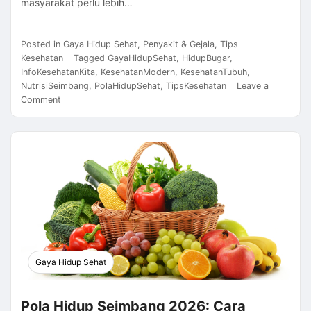
masyarakat perlu lebih…
Posted in
Gaya Hidup Sehat
,
Penyakit & Gejala
,
Tips
Kesehatan
Tagged
GayaHidupSehat
,
HidupBugar
,
InfoKesehatanKita
,
KesehatanModern
,
KesehatanTubuh
,
NutrisiSeimbang
,
PolaHidupSehat
,
TipsKesehatan
Leave a
on
Comment
Cara
Menjaga
Kesehatan
Tubuh
2026:
Panduan
Pola
Hidup
Sehat
untuk
Kehidupan
Gaya Hidup Sehat
Lebih
Berkualitas
Pola Hidup Seimbang 2026: Cara