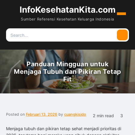
InfoKesehatanKita.com
Menu
Sumber Referensi Kesehatan Keluarga Indonesia
Search
Searc
for:
Panduan Mingguan untuk
Menjaga Tubuh dan Pikiran Tetap
Fit
Posted on
Februari 13, 2026
by
cuangkisjdo
2 min read
3
Menjaga tubuh dan pikiran tetap sehat menjadi prioritas di