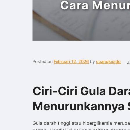
Cara Menu
Posted on
Februari 12, 2026
by
cuangkisjdo
4
Ciri-Ciri Gula Da
Menurunkannya S
Gula darah tinggi atau hiperglikemia merup