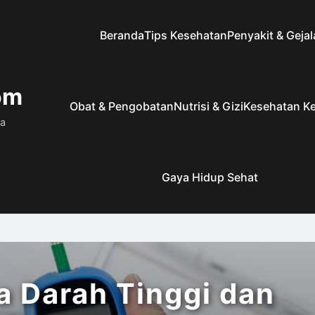
Beranda
Tips Kesehatan
Penyakit & Gejal
om
Obat & Pengobatan
Nutrisi & Gizi
Kesehatan Ke
ia
Gaya Hidup Sehat
la Darah Tinggi dan