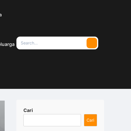
a
Search
luarga
Search
for:
Cari
Cari