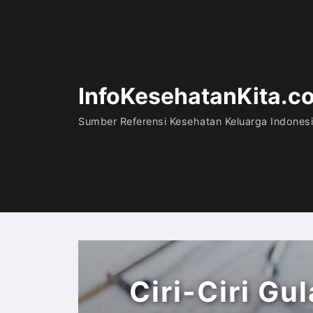
InfoKesehatanKita.c
Sumber Referensi Kesehatan Keluarga Indones
Ciri-Ciri Gu