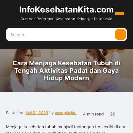
InfoKesehatanKita.com
Menu
Sumber Referensi Kesehatan Keluarga Indonesia
Search
Searc
for:
Cara Menjaga Kesehatan Tubuh di
Tengah Aktivitas Padat dan Gaya
Hidup Modern
Posted on
Mei 31, 2026
by
cuangkisjdo
4 min read
20
Menjaga kesehatan tubuh menjadi tantangan tersendiri di era